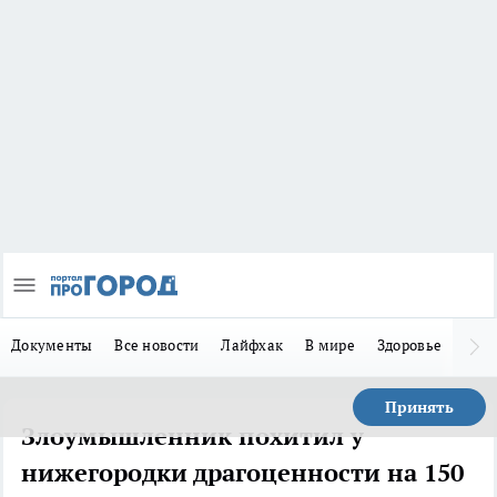
Документы
Все новости
Лайфхак
В мире
Здоровье
Зака
Принять
Злоумышленник похитил у
нижегородки драгоценности на 150