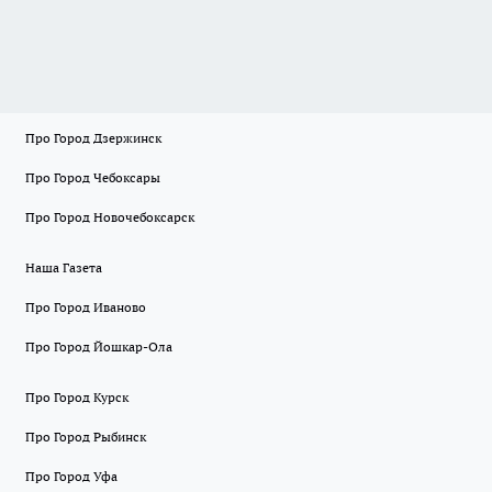
Про Город Дзержинск
Про Город Чебоксары
Про Город Новочебоксарск
Наша Газета
Про Город Иваново
Про Город Йошкар-Ола
Про Город Курск
Про Город Рыбинск
Про Город Уфа