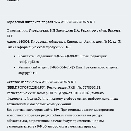
Городской интернет-портал WWW.PROGORODNN.RU
О компании: Учредитель: ИП Звеняцкая Е.А. Редактор сайта: Бакаева
Ю.Г.
Адрес: 610001, Кировская область, г. Киров, ул. Азина, дом № 80, кв. 31
Знак информационной продукции: 16+
Контакты: Редакция: 8-927-669-90-87 Email редакции:
red@pg52.ru
Рекламный отдел: 8-920-004-61-95 Email рекламного отдела:
st@pg52.ru
Сетевое издание WWW.PROGORODNN.RU
(ВВВ.ПРОГОРОДНН.РУ). Регистрация РКН: №: 7378360181.
Регистрационный номер ЭЛ 77-90994 от 10.03.2026., выдано
Федеральной службой по надзору в сфере связи, информационных
технологий и массовых коммуникаций.
Возрастная категория сайта 16+. При использовании материалов
новостного портала progorodnn.ru гиперссылка на ресурс
обязательна
,
в противном случае будут применены нормы
законодательства РФ об авторских и смежных правах.