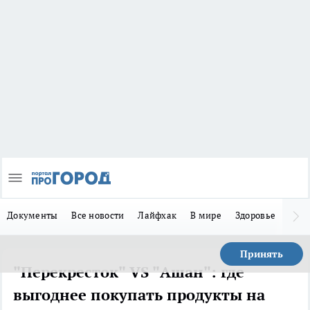
Документы
Все новости
Лайфхак
В мире
Здоровье
Зака
Принять
"Перекресток" VS "Ашан": где
выгоднее покупать продукты на