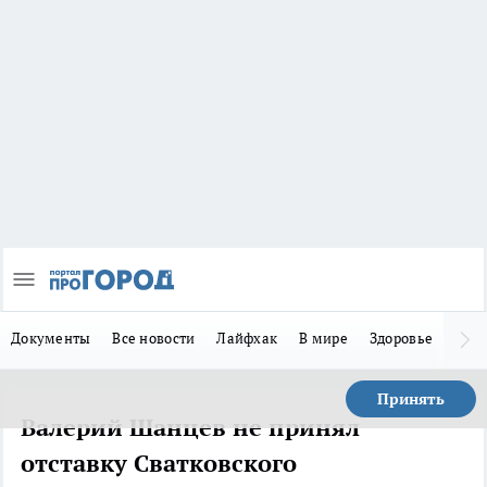
Документы
Все новости
Лайфхак
В мире
Здоровье
Зака
Принять
Валерий Шанцев не принял
отставку Сватковского