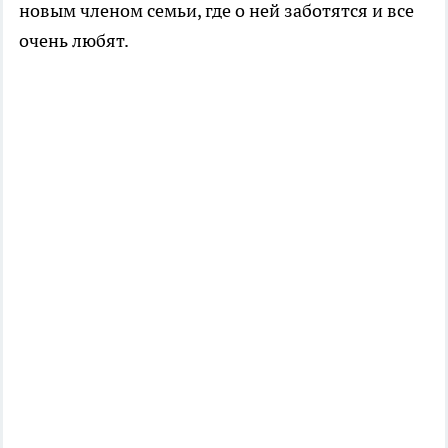
новым членом семьи, где о ней заботятся и все
очень любят.
..............................................
...................................................
........................................