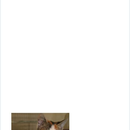
..................................................................................
.............................
................................
.........................