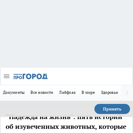
Документы
Все новости
Лайфхак
В мире
Здоровье
Зака
Принять
"Надежда на жизнь": пять историй
об изувеченных животных, которые