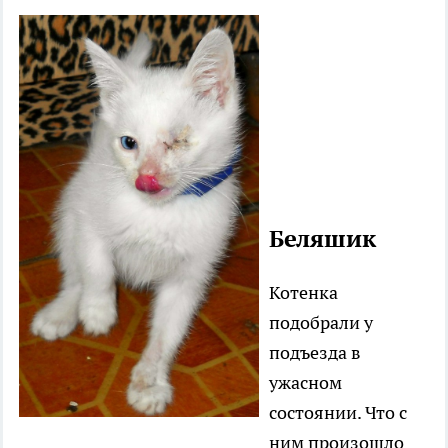
................................
............
................................
................................
.......
Беляшик
Котенка
подобрали у
подъезда в
ужасном
состоянии. Что с
ним произошло