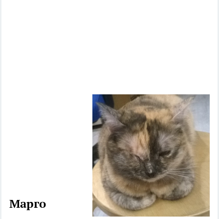
................................
................................
.......................
................................
......................
Марго