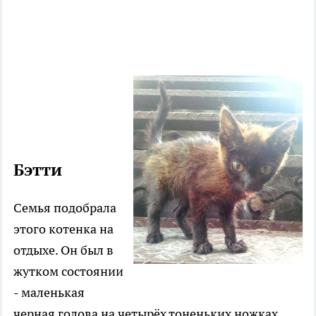
.........................................................................
................................
................................
...............................
Бэтти
Семья подобрала
этого котенка на
отдыхе. Он был в
жутком состоянии
- маленькая
черная голова на четырёх тоненьких ножках,