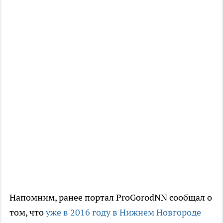
...........................................................
....................................................................
.................................................................
..............................................................
.........................................................
Напомним, ранее портал ProGorodNN сообщал о
том, что
уже в 2016 году в Нижнем Новгороде