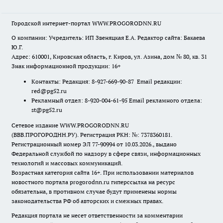
Городской интернет-портал WWW.PROGORODNN.RU
О компании: Учредитель: ИП Звеняцкая Е.А. Редактор сайта: Бакаева
Ю.Г.
Адрес: 610001, Кировская область, г. Киров, ул. Азина, дом № 80, кв. 31
Знак информационной продукции: 16+
Контакты: Редакция: 8-927-669-90-87 Email редакции:
red@pg52.ru
Рекламный отдел: 8-920-004-61-95 Email рекламного отдела:
st@pg52.ru
Сетевое издание WWW.PROGORODNN.RU
(ВВВ.ПРОГОРОДНН.РУ). Регистрация РКН: №: 7378360181.
Регистрационный номер ЭЛ 77-90994 от 10.03.2026., выдано
Федеральной службой по надзору в сфере связи, информационных
технологий и массовых коммуникаций.
Возрастная категория сайта 16+. При использовании материалов
новостного портала progorodnn.ru гиперссылка на ресурс
обязательна
,
в противном случае будут применены нормы
законодательства РФ об авторских и смежных правах.
Редакция портала не несет ответственности за комментарии