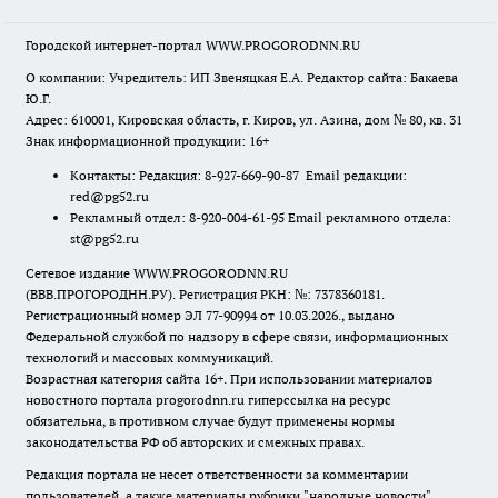
Городской интернет-портал WWW.PROGORODNN.RU
О компании: Учредитель: ИП Звеняцкая Е.А. Редактор сайта: Бакаева
Ю.Г.
Адрес: 610001, Кировская область, г. Киров, ул. Азина, дом № 80, кв. 31
Знак информационной продукции: 16+
Контакты: Редакция: 8-927-669-90-87 Email редакции:
red@pg52.ru
Рекламный отдел: 8-920-004-61-95 Email рекламного отдела:
st@pg52.ru
Сетевое издание WWW.PROGORODNN.RU
(ВВВ.ПРОГОРОДНН.РУ). Регистрация РКН: №: 7378360181.
Регистрационный номер ЭЛ 77-90994 от 10.03.2026., выдано
Федеральной службой по надзору в сфере связи, информационных
технологий и массовых коммуникаций.
Возрастная категория сайта 16+. При использовании материалов
новостного портала progorodnn.ru гиперссылка на ресурс
обязательна
,
в противном случае будут применены нормы
законодательства РФ об авторских и смежных правах.
Редакция портала не несет ответственности за комментарии
пользователей, а также материалы рубрики "народные новости".