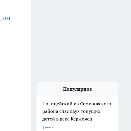
д НН
Популярное
Полицейский из Семеновского
района спас двух тонущих
детей в реке Керженец
9 июля