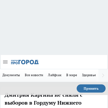
Документы
Все новости
Лайфхак
В мире
Здоровье
Зака
Принять
Дмитрия Каргина не сняли с
выборов в Гордуму Нижнего