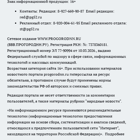
Знак информационной продукции: 16+
Контакты: Редакция: 8-927-669-90-87 Email редакции:
red@pg52.ru
Рекламный отдел: 8-920-004-61-95 Email рекламного отдела:
st@pg52.ru
Сетевое издание WWW.PROGORODNN.RU
(ВВВ.ПРОГОРОДНН.РУ). Регистрация РКН: №: 7378360181.
Регистрационный номер ЭЛ 77-90994 от 10.03.2026., выдано
Федеральной службой по надзору в сфере связи, информационных
технологий и массовых коммуникаций.
Возрастная категория сайта 16+. При использовании материалов
новостного портала progorodnn.ru гиперссылка на ресурс
обязательна
,
в противном случае будут применены нормы
законодательства РФ об авторских и смежных правах.
Редакция портала не несет ответственности за комментарии
пользователей, а также материалы рубрики "народные новости".
«На информационном ресурсе применяются рекомендательные
технологии (информационные технологии предоставления
информации на основе сбора, систематизации и анализа сведений,
относящихся к предпочтениям пользователей сети "Интернет",
находящихся на территории Российской Федерации)».
Подробнее