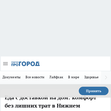
Документы
Все новости
Лайфхак
В мире
Здоровье
Зака
Принять
Еда с доставкой на дом: комфорт
без лишних трат в Нижнем