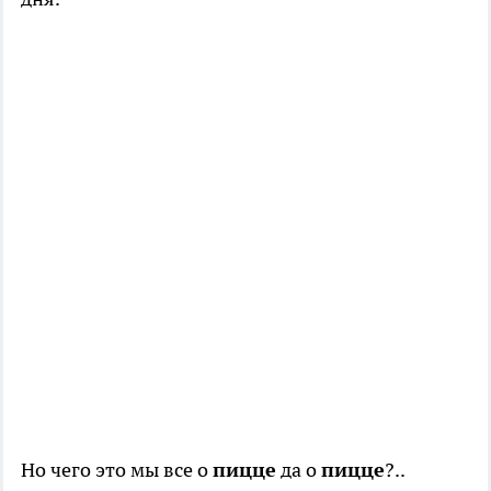
Но чего это мы все о
пицце
да о
пицце
?..