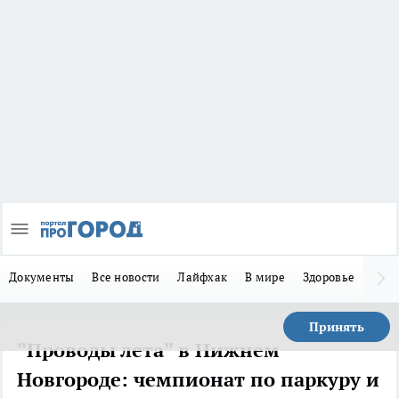
Документы
Все новости
Лайфхак
В мире
Здоровье
Зака
Принять
"Проводы лета" в Нижнем
Новгороде: чемпионат по паркуру и