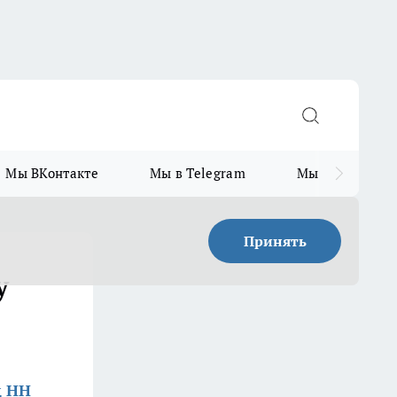
Мы ВКонтакте
Мы в Telegram
Мы в MAX
Принять
у
д НН