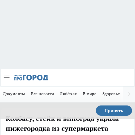
Документы
Все новости
Лайфхак
В мире
Здоровье
Зака
Принять
Колбасу, стейк и виноград украла
нижегородка из супермаркета