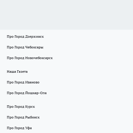
Про Город Дзержинск
Про Город Чебоксары
Про Город Новочебоксарск
Наша Газета
Про Город Иваново
Про Город Йошкар-Ола
Про Город Курск
Про Город Рыбинск
Про Город Уфа