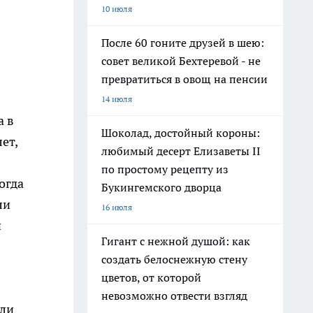
10 июля
После 60 гоните друзей в шею:
совет великой Бехтеревой - не
превратиться в овощ на пенсии
14 июля
а в
Шоколад, достойный короны:
ет,
любимый десерт Елизаветы II
по простому рецепту из
огда
Букингемского дворца
ли
16 июля
и
Гигант с нежной душой: как
создать белоснежную стену
цветов, от которой
невозможно отвести взгляд
или