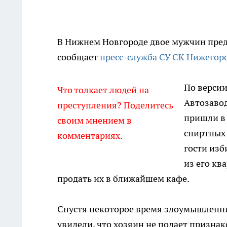
В Нижнем Новгороде двое мужчин предс
сообщает
пресс-служба СУ СК Нижегор
По версии
Что толкает людей на
Автозавод
преступления? Поделитесь
пришли в 
своим мнением в
спиртных
комментариях.
гости изб
из его кв
продать их в ближайшем кафе.
Спустя некоторое время злоумышленник
увидели, что хозяин не подает призна