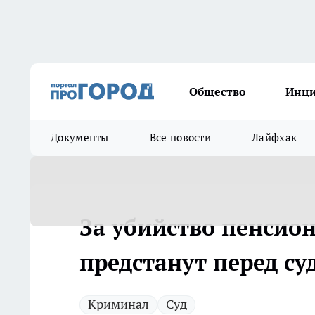
Общество
Инц
Документы
Все новости
Лайфхак
За убийство пенсио
предстанут перед су
Криминал
Суд