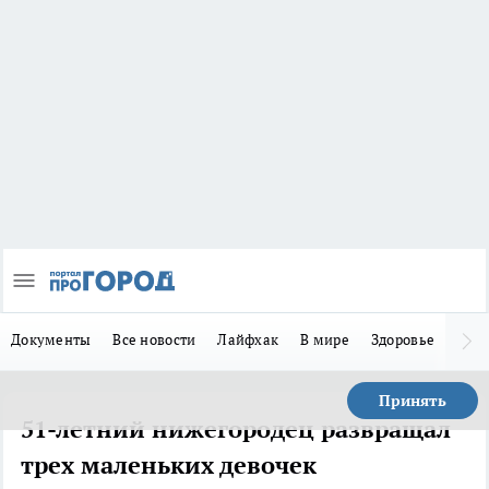
Документы
Все новости
Лайфхак
В мире
Здоровье
Зака
Принять
51-летний нижегородец развращал
трех маленьких девочек