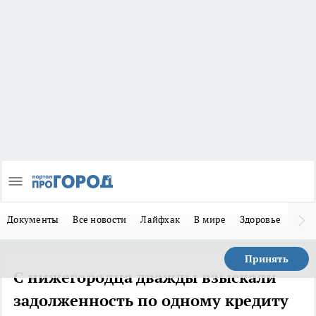
Документы
Все новости
Лайфхак
В мире
Здоровье
Зака
Принять
С нижегородца дважды взыскали
задолженность по одному кредиту