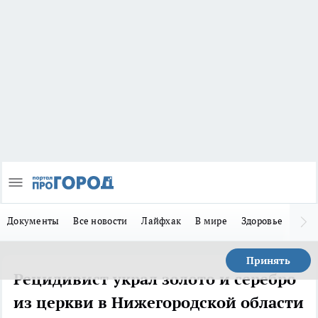
Документы
Все новости
Лайфхак
В мире
Здоровье
Зака
Принять
Рецидивист украл золото и серебро
из церкви в Нижегородской области