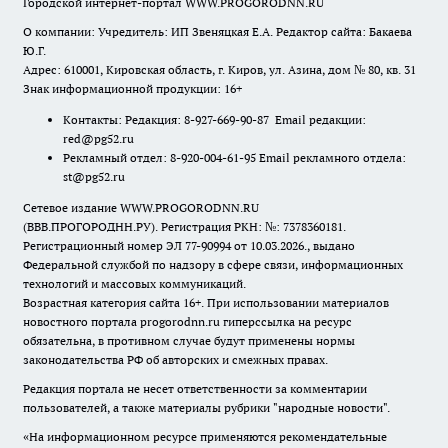
Городской интернет-портал WWW.PROGORODNN.RU
О компании: Учредитель: ИП Звеняцкая Е.А. Редактор сайта: Бакаева
Ю.Г.
Адрес: 610001, Кировская область, г. Киров, ул. Азина, дом № 80, кв. 31
Знак информационной продукции: 16+
Контакты: Редакция: 8-927-669-90-87 Email редакции:
red@pg52.ru
Рекламный отдел: 8-920-004-61-95 Email рекламного отдела:
st@pg52.ru
Сетевое издание WWW.PROGORODNN.RU
(ВВВ.ПРОГОРОДНН.РУ). Регистрация РКН: №: 7378360181.
Регистрационный номер ЭЛ 77-90994 от 10.03.2026., выдано
Федеральной службой по надзору в сфере связи, информационных
технологий и массовых коммуникаций.
Возрастная категория сайта 16+. При использовании материалов
новостного портала progorodnn.ru гиперссылка на ресурс
обязательна
,
в противном случае будут применены нормы
законодательства РФ об авторских и смежных правах.
Редакция портала не несет ответственности за комментарии
пользователей, а также материалы рубрики "народные новости".
«На информационном ресурсе применяются рекомендательные