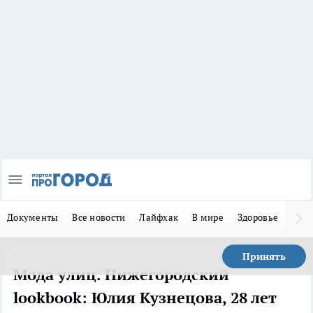
Документы
Все новости
Лайфхак
В мире
Здоровье
Зака
Принять
Мода улиц. Нижегородский
lookbook: Юлия Кузнецова, 28 лет