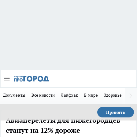
Документы
Все новости
Лайфхак
В мире
Здоровье
Зака
Принять
Авиаперелеты для нижегородцев
станут на 12% дороже