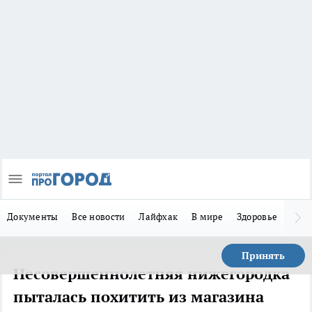
Документы
Все новости
Лайфхак
В мире
Здоровье
Зака
Принять
Несовершеннолетняя нижегородка
пыталась похитить из магазина