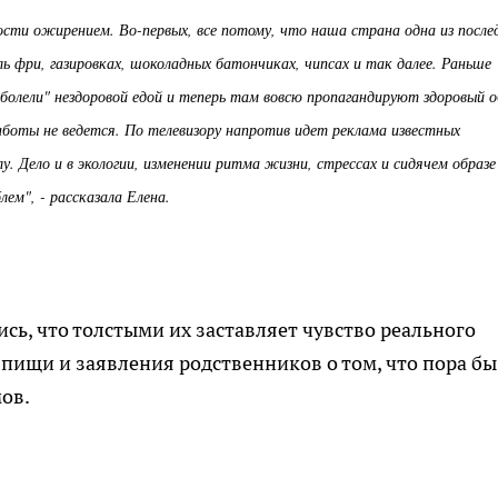
ости ожирением. Во-первых, все потому, что наша страна одна из после
ь фри, газировках, шоколадных батончиках, чипсах и так далее. Раньше
олели" нездоровой едой и теперь там вовсю пропагандируют здоровый о
аботы не ведется. По телевизору напротив идет реклама известных
у. Дело и в экологии, изменении ритма жизни, стрессах и сидячем образе
ем", - рассказала Елена.
сь, что толстыми их заставляет чувство реального
пищи и заявления родственников о том, что пора бы
ов.