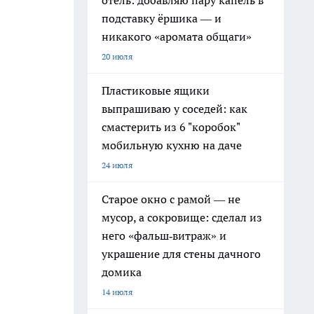
отель: добавляю пару капель в
подставку ёршика — и
никакого «аромата общаги»
20 июля
Пластиковые ящики
выпрашиваю у соседей: как
смастерить из 6 "коробок"
мобильную кухню на даче
24 июля
Старое окно с рамой — не
мусор, а сокровище: сделал из
него «фальш‑витраж» и
украшение для стены дачного
домика
14 июля