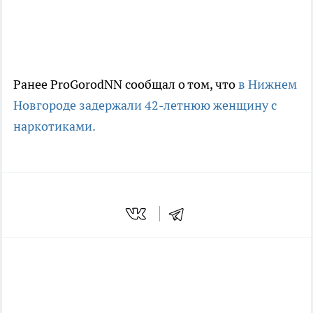
..................................................................................
...................
Ранее ProGorodNN сообщал о том, что
в Нижнем
Новгороде задержали 42-летнюю женщину с
наркотиками.