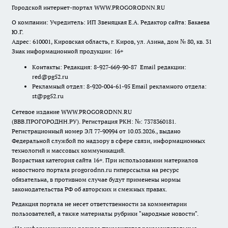
Городской интернет-портал WWW.PROGORODNN.RU
О компании: Учредитель: ИП Звеняцкая Е.А. Редактор сайта: Бакаева
Ю.Г.
Адрес: 610001, Кировская область, г. Киров, ул. Азина, дом № 80, кв. 31
Знак информационной продукции: 16+
Контакты: Редакция: 8-927-669-90-87 Email редакции:
red@pg52.ru
Рекламный отдел: 8-920-004-61-95 Email рекламного отдела:
st@pg52.ru
Сетевое издание WWW.PROGORODNN.RU
(ВВВ.ПРОГОРОДНН.РУ). Регистрация РКН: №: 7378360181.
Регистрационный номер ЭЛ 77-90994 от 10.03.2026., выдано
Федеральной службой по надзору в сфере связи, информационных
технологий и массовых коммуникаций.
Возрастная категория сайта 16+. При использовании материалов
новостного портала progorodnn.ru гиперссылка на ресурс
обязательна
,
в противном случае будут применены нормы
законодательства РФ об авторских и смежных правах.
Редакция портала не несет ответственности за комментарии
пользователей, а также материалы рубрики "народные новости".