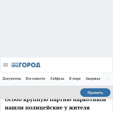
Документы
Все новости
Лайфхак
В мире
Здоровье
Зака
Принять
Особо крупную партию наркотиков
нашли полицейские у жителя