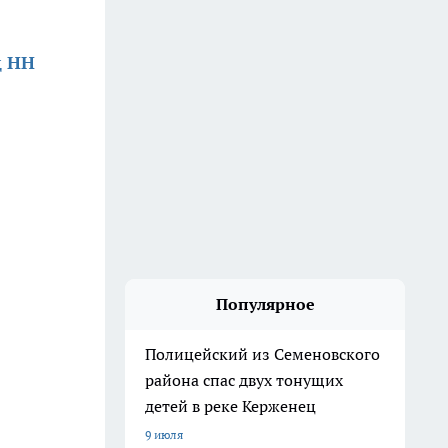
д НН
Популярное
Полицейский из Семеновского
района спас двух тонущих
детей в реке Керженец
9 июля