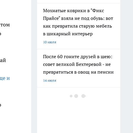
Мохнатые коврики в "Фикс
Прайсе" взяла не под обувь: вот
этом
как превратила старую мебель
о
в шикарный интерьер
10 июля
После 60 гоните друзей в шею:
май
совет великой Бехтеревой - не
превратиться в овощ на пенсии
ще и
14 июля
Гигант с нежной душой: как
создать белоснежную стену
о
цветов, от которой
невозможно отвести взгляд
13 июля