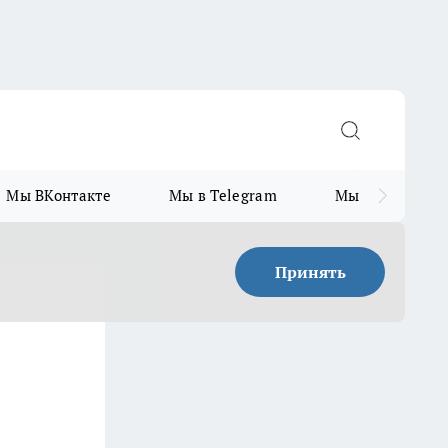
Мы ВКонтакте
Мы в Telegram
Мы в MAX
Принять