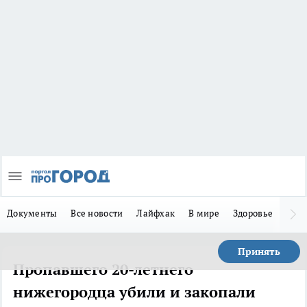
Документы
Все новости
Лайфхак
В мире
Здоровье
Зака
Принять
Пропавшего 20-летнего
нижегородца убили и закопали