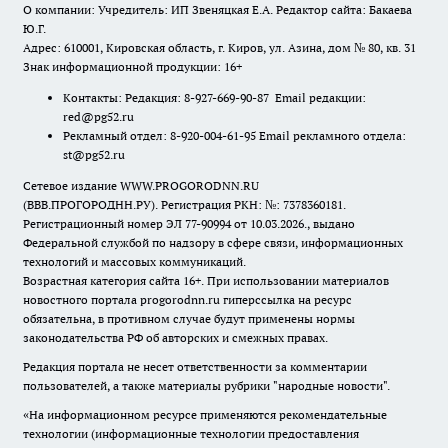
О компании: Учредитель: ИП Звеняцкая Е.А. Редактор сайта: Бакаева
Ю.Г.
Адрес: 610001, Кировская область, г. Киров, ул. Азина, дом № 80, кв. 31
Знак информационной продукции: 16+
Контакты: Редакция: 8-927-669-90-87 Email редакции:
red@pg52.ru
Рекламный отдел: 8-920-004-61-95 Email рекламного отдела:
st@pg52.ru
Сетевое издание WWW.PROGORODNN.RU
(ВВВ.ПРОГОРОДНН.РУ). Регистрация РКН: №: 7378360181.
Регистрационный номер ЭЛ 77-90994 от 10.03.2026., выдано
Федеральной службой по надзору в сфере связи, информационных
технологий и массовых коммуникаций.
Возрастная категория сайта 16+. При использовании материалов
новостного портала progorodnn.ru гиперссылка на ресурс
обязательна
,
в противном случае будут применены нормы
законодательства РФ об авторских и смежных правах.
Редакция портала не несет ответственности за комментарии
пользователей, а также материалы рубрики "народные новости".
«На информационном ресурсе применяются рекомендательные
технологии (информационные технологии предоставления