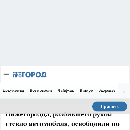
Документы
Все новости
Лайфхак
В мире
Здоровье
Зака
Принять
Нижегородца, разбившего рукой
стекло автомобиля, освободили по