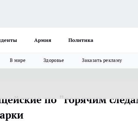
иденты
Армия
Политика
В мире
Здоровье
Заказать рекламу
цейские по "горячим следа
марки