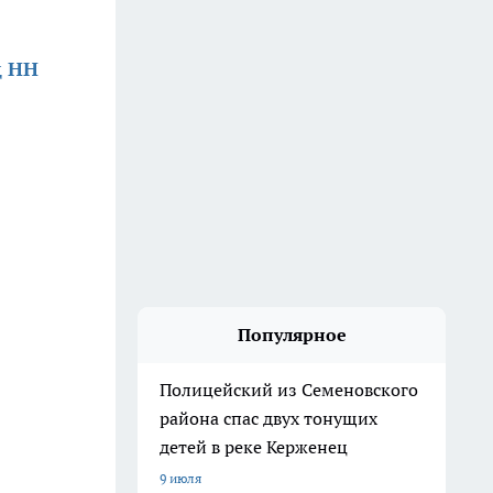
д НН
Популярное
Полицейский из Семеновского
района спас двух тонущих
детей в реке Керженец
9 июля