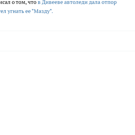
сал о том, что
в Дивееве автоледи дала отпор
л угнать ее "Мазду".