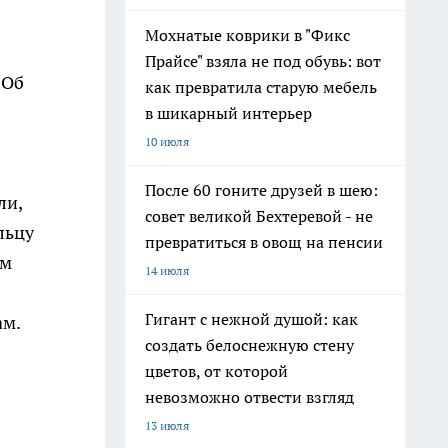
Мохнатые коврики в "Фикс
Прайсе" взяла не под обувь: вот
 Об
как превратила старую мебель
в шикарный интерьер
10 июля
б
После 60 гоните друзей в шею:
ли,
совет великой Бехтеревой - не
льцу
превратиться в овощ на пенсии
ым
14 июля
Гигант с нежной душой: как
ам.
создать белоснежную стену
цветов, от которой
невозможно отвести взгляд
13 июля