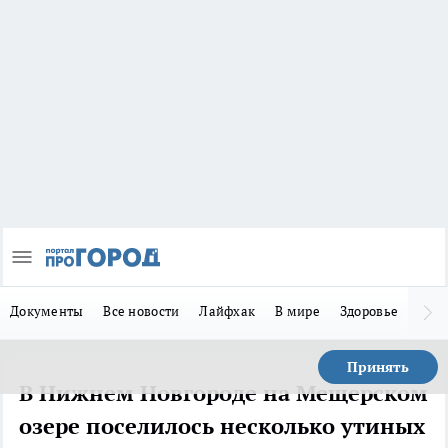
Документы
Все новости
Лайфхак
В мире
Здоровье
Зака
Принять
В Нижнем Новгороде на Мещерском
озере поселилось несколько утиных