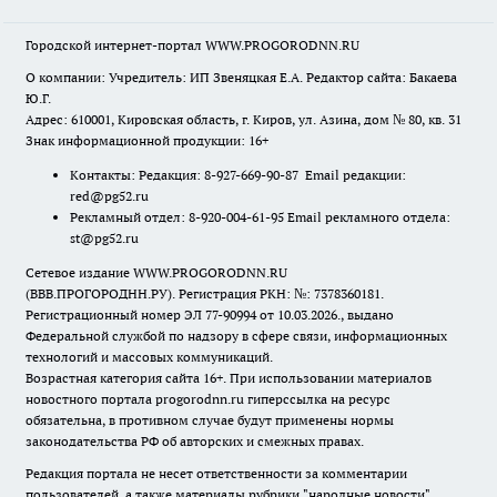
Городской интернет-портал WWW.PROGORODNN.RU
О компании: Учредитель: ИП Звеняцкая Е.А. Редактор сайта: Бакаева
Ю.Г.
Адрес: 610001, Кировская область, г. Киров, ул. Азина, дом № 80, кв. 31
Знак информационной продукции: 16+
Контакты: Редакция: 8-927-669-90-87 Email редакции:
red@pg52.ru
Рекламный отдел: 8-920-004-61-95 Email рекламного отдела:
st@pg52.ru
Сетевое издание WWW.PROGORODNN.RU
(ВВВ.ПРОГОРОДНН.РУ). Регистрация РКН: №: 7378360181.
Регистрационный номер ЭЛ 77-90994 от 10.03.2026., выдано
Федеральной службой по надзору в сфере связи, информационных
технологий и массовых коммуникаций.
Возрастная категория сайта 16+. При использовании материалов
новостного портала progorodnn.ru гиперссылка на ресурс
обязательна
,
в противном случае будут применены нормы
законодательства РФ об авторских и смежных правах.
Редакция портала не несет ответственности за комментарии
пользователей, а также материалы рубрики "народные новости".