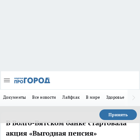
Документы
Все новости
Лайфхак
В мире
Здоровье
Зака
Принять
В Волго-Вятском банке стартовала
акция «Выгодная пенсия»