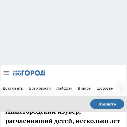
Документы
Все новости
Лайфхак
В мире
Здоровье
Зака
Принять
Нижегородский изувер,
расчленивший детей, несколько лет