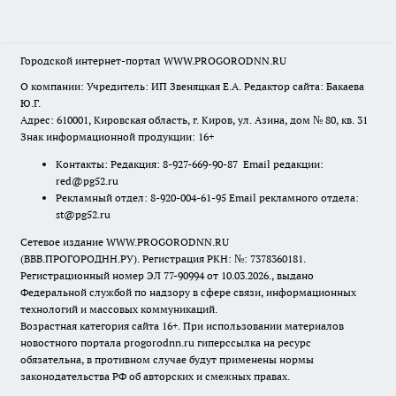
Городской интернет-портал WWW.PROGORODNN.RU
О компании: Учредитель: ИП Звеняцкая Е.А. Редактор сайта: Бакаева
Ю.Г.
Адрес: 610001, Кировская область, г. Киров, ул. Азина, дом № 80, кв. 31
Знак информационной продукции: 16+
Контакты: Редакция: 8-927-669-90-87 Email редакции:
red@pg52.ru
Рекламный отдел: 8-920-004-61-95 Email рекламного отдела:
st@pg52.ru
Сетевое издание WWW.PROGORODNN.RU
(ВВВ.ПРОГОРОДНН.РУ). Регистрация РКН: №: 7378360181.
Регистрационный номер ЭЛ 77-90994 от 10.03.2026., выдано
Федеральной службой по надзору в сфере связи, информационных
технологий и массовых коммуникаций.
Возрастная категория сайта 16+. При использовании материалов
новостного портала progorodnn.ru гиперссылка на ресурс
обязательна
,
в противном случае будут применены нормы
законодательства РФ об авторских и смежных правах.