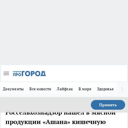
Документы
Все новости
Лайфхак
В мире
Здоровье
Зака
Принять
Россельхознадзор нашел в мясной
продукции «Ашана» кишечную