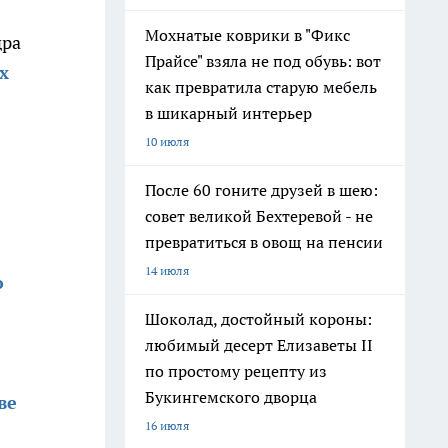
Мохнатые коврики в "Фикс
дра
Прайсе" взяла не под обувь: вот
х
как превратила старую мебель
в шикарный интерьер
10 июля
После 60 гоните друзей в шею:
совет великой Бехтеревой - не
превратиться в овощ на пенсии
14 июля
о
Шоколад, достойный короны:
любимый десерт Елизаветы II
по простому рецепту из
Букингемского дворца
ве
16 июля