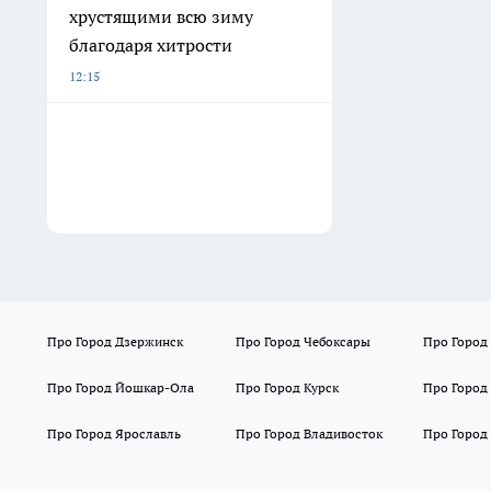
хрустящими всю зиму
благодаря хитрости
12:15
Про Город Дзержинск
Про Город Чебоксары
Про Город
Про Город Йошкар-Ола
Про Город Курск
Про Город
Про Город Ярославль
Про Город Владивосток
Про Город