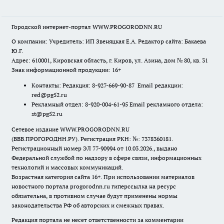
Городской интернет-портал WWW.PROGORODNN.RU
О компании: Учредитель: ИП Звеняцкая Е.А. Редактор сайта: Бакаева
Ю.Г.
Адрес: 610001, Кировская область, г. Киров, ул. Азина, дом № 80, кв. 31
Знак информационной продукции: 16+
Контакты: Редакция: 8-927-669-90-87 Email редакции:
red@pg52.ru
Рекламный отдел: 8-920-004-61-95 Email рекламного отдела:
st@pg52.ru
Сетевое издание WWW.PROGORODNN.RU
(ВВВ.ПРОГОРОДНН.РУ). Регистрация РКН: №: 7378360181.
Регистрационный номер ЭЛ 77-90994 от 10.03.2026., выдано
Федеральной службой по надзору в сфере связи, информационных
технологий и массовых коммуникаций.
Возрастная категория сайта 16+. При использовании материалов
новостного портала progorodnn.ru гиперссылка на ресурс
обязательна
,
в противном случае будут применены нормы
законодательства РФ об авторских и смежных правах.
Редакция портала не несет ответственности за комментарии