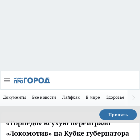
Документы
Все новости
Лайфхак
В мире
Здоровье
Зака
Принять
«Торпедо» всухую переиграло
«Локомотив» на Кубке губернатора