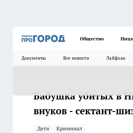
Общество
Инц
Документы
Все новости
Лайфхак
Бабушка убитых в 
внуков - сектант-ши
Дети
Криминал