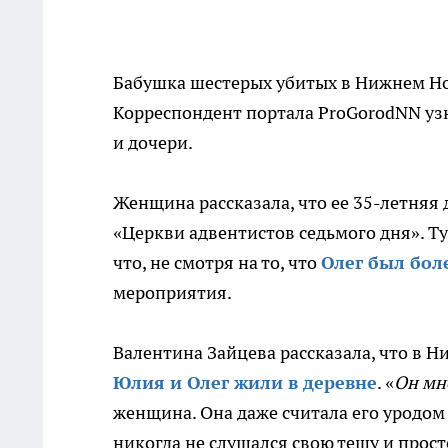
Бабушка шестерых убитых в Нижнем Нов
Корреспондент портала ProGorodNN узн
и дочери.
Женщина рассказала, что ее 35-летняя 
«Церкви адвентистов седьмого дня». Ту
что, не смотря на то, что
Олег был бо
мероприятия.
Валентина Зайцева рассказала, что в Н
Юлия и Олег жили в деревне
. «
Он мн
женщина. Она даже считала его уродом 
никогда не слушался свою тещу и прост