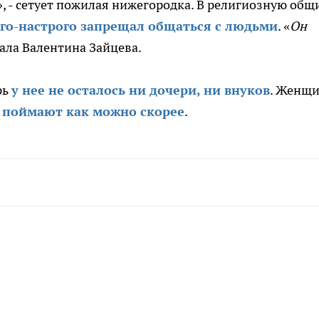
», - сетует пожилая нижегородка. В религиозную общ
ого-настрого запрещал общаться с людьми
. «
Он
азала Валентина Зайцева.
рь
у нее не осталось ни дочери, ни внуков
. Женщ
а поймают как можно скорее
.