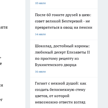
10 июля
После 60 гоните друзей в шею:
совет великой Бехтеревой - не
зятя
превратиться в овощ на пенсии
14 июля
Шоколад, достойный короны:
любимый десерт Елизаветы II
,
по простому рецепту из
е
Букингемского дворца
16 июля
Гигант с нежной душой: как
ни
создать белоснежную стену
цветов, от которой
ег
невозможно отвести взгляд