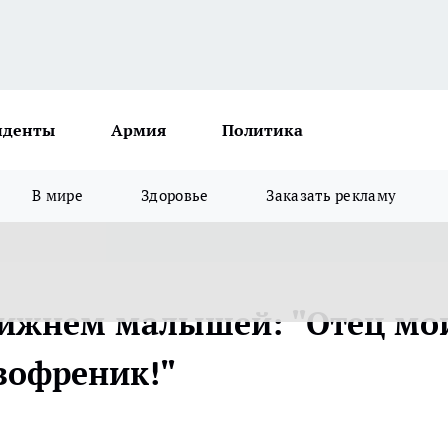
иденты
Армия
Политика
В мире
Здоровье
Заказать рекламу
Нижнем малышей: "Отец мо
зофреник!"