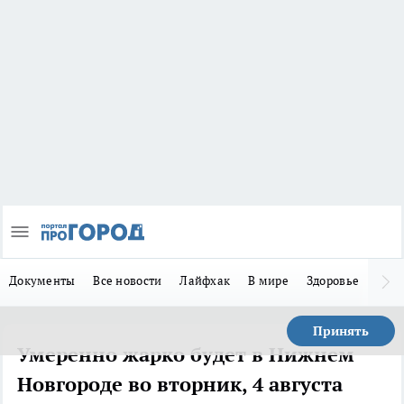
Документы
Все новости
Лайфхак
В мире
Здоровье
Зака
Принять
Умеренно жарко будет в Нижнем
Новгороде во вторник, 4 августа