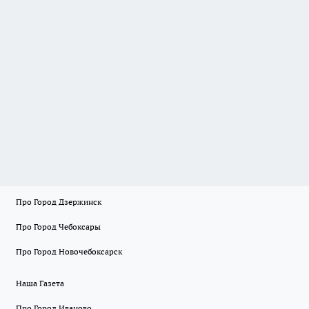
Про Город Дзержинск
Про Город Чебоксары
Про Город Новочебоксарск
Наша Газета
Про Город Иваново