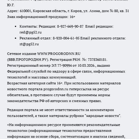
Ю.Г.
Адрес: 610001, Кировская область, г. Киров, ул. Азина, дом № 80, кв. 31
Знак информационной продукции: 16+
Контакты: Редакция: 8-927-669-90-87 Email редакции:
red@pg52.ru
Рекламный отдел: 8-920-004-61-95 Email рекламного отдела:
st@pg52.ru
Сетевое издание WWW.PROGORODNN.RU
(ВВВ.ПРОГОРОДНН.РУ). Регистрация РКН: №: 7378360181.
Регистрационный номер ЭЛ 77-90994 от 10.03.2026., выдано
Федеральной службой по надзору в сфере связи, информационных
технологий и массовых коммуникаций.
Возрастная категория сайта 16+. При использовании материалов
новостного портала progorodnn.ru гиперссылка на ресурс
обязательна
,
в противном случае будут применены нормы
законодательства РФ об авторских и смежных правах.
Редакция портала не несет ответственности за комментарии
пользователей, а также материалы рубрики "народные новости".
«На информационном ресурсе применяются рекомендательные
технологии (информационные технологии предоставления
информации на основе сбора, систематизации и анализа сведений,