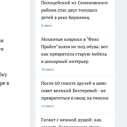
Полицейский из Семеновского
района спас двух тонущих
детей в реке Керженец
9 июля
Мохнатые коврики в "Фикс
ня
Прайсе" взяла не под обувь: вот
те
как превратила старую мебель
в шикарный интерьер
10 июля
бку
ре в
После 60 гоните друзей в шею:
совет великой Бехтеревой - не
превратиться в овощ на пенсии
14 июля
Гигант с нежной душой: как