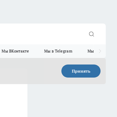
Мы ВКонтакте
Мы в Telegram
Мы в MAX
Принять