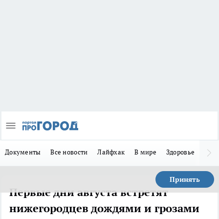
Документы
Все новости
Лайфхак
В мире
Здоровье
Зака
Принять
Первые дни августа встретят
нижегородцев дождями и грозами