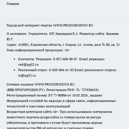
Главная
Городской интернет-портал WWW.PROGORODNN.RU
О компании: Учредитель: ИП Звеняцкая Е.А. Редактор сайта: Бакаева
Ю.Г.
Адрес: 610001, Кировская область, г. Киров, ул. Азина, дом № 80, кв. 31
Знак информационной продукции: 16+
Контакты: Редакция: 8-927-669-90-87 Email редакции:
red@pg52.ru
Рекламный отдел: 8-920-004-61-95 Email рекламного отдела:
st@pg52.ru
Сетевое издание WWW.PROGORODNN.RU
(ВВВ.ПРОГОРОДНН.РУ). Регистрация РКН: №: 7378360181.
Регистрационный номер ЭЛ 77-90994 от 10.03.2026., выдано
Федеральной службой по надзору в сфере связи, информационных
технологий и массовых коммуникаций.
Возрастная категория сайта 16+. При использовании материалов
новостного портала progorodnn.ru гиперссылка на ресурс
обязательна
,
в противном случае будут применены нормы
законодательства РФ об авторских и смежных правах.