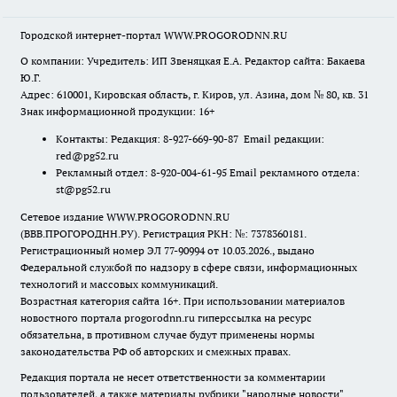
Городской интернет-портал WWW.PROGORODNN.RU
О компании: Учредитель: ИП Звеняцкая Е.А. Редактор сайта: Бакаева
Ю.Г.
Адрес: 610001, Кировская область, г. Киров, ул. Азина, дом № 80, кв. 31
Знак информационной продукции: 16+
Контакты: Редакция: 8-927-669-90-87 Email редакции:
red@pg52.ru
Рекламный отдел: 8-920-004-61-95 Email рекламного отдела:
st@pg52.ru
Сетевое издание WWW.PROGORODNN.RU
(ВВВ.ПРОГОРОДНН.РУ). Регистрация РКН: №: 7378360181.
Регистрационный номер ЭЛ 77-90994 от 10.03.2026., выдано
Федеральной службой по надзору в сфере связи, информационных
технологий и массовых коммуникаций.
Возрастная категория сайта 16+. При использовании материалов
новостного портала progorodnn.ru гиперссылка на ресурс
обязательна
,
в противном случае будут применены нормы
законодательства РФ об авторских и смежных правах.
Редакция портала не несет ответственности за комментарии
пользователей, а также материалы рубрики "народные новости".