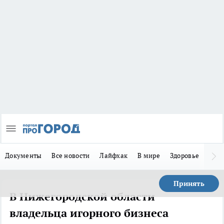
Документы
Все новости
Лайфхак
В мире
Здоровье
Зака
Принять
В Нижегородской области
владельца игорного бизнеса