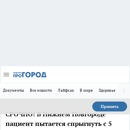
Документы
Все новости
Лайфхак
В мире
Здоровье
Зака
Принять
СРОЧНО! В Нижнем Новгороде
пациент пытается спрыгнуть с 5