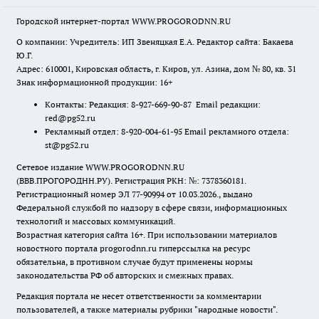
Городской интернет-портал WWW.PROGORODNN.RU
О компании: Учредитель: ИП Звеняцкая Е.А. Редактор сайта: Бакаева
Ю.Г.
Адрес: 610001, Кировская область, г. Киров, ул. Азина, дом № 80, кв. 31
Знак информационной продукции: 16+
Контакты: Редакция: 8-927-669-90-87 Email редакции:
red@pg52.ru
Рекламный отдел: 8-920-004-61-95 Email рекламного отдела:
st@pg52.ru
Сетевое издание WWW.PROGORODNN.RU
(ВВВ.ПРОГОРОДНН.РУ). Регистрация РКН: №: 7378360181.
Регистрационный номер ЭЛ 77-90994 от 10.03.2026., выдано
Федеральной службой по надзору в сфере связи, информационных
технологий и массовых коммуникаций.
Возрастная категория сайта 16+. При использовании материалов
новостного портала progorodnn.ru гиперссылка на ресурс
обязательна
,
в противном случае будут применены нормы
законодательства РФ об авторских и смежных правах.
Редакция портала не несет ответственности за комментарии
пользователей, а также материалы рубрики "народные новости".