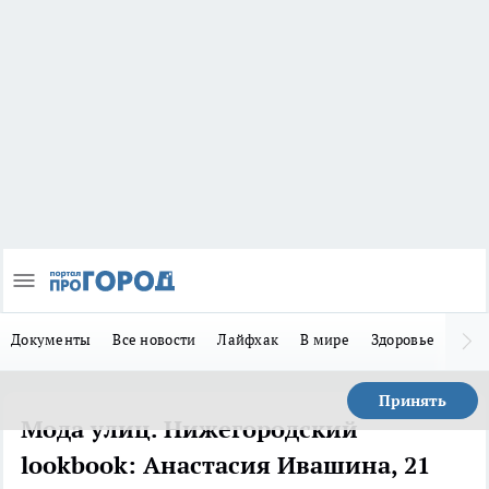
Документы
Все новости
Лайфхак
В мире
Здоровье
Зака
Принять
Мода улиц. Нижегородский
lookbook: Анастасия Ивашина, 21