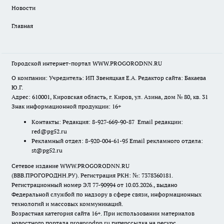
Новости
Главная
Городской интернет-портал WWW.PROGORODNN.RU
О компании: Учредитель: ИП Звеняцкая Е.А. Редактор сайта: Бакаева
Ю.Г.
Адрес: 610001, Кировская область, г. Киров, ул. Азина, дом № 80, кв. 31
Знак информационной продукции: 16+
Контакты: Редакция: 8-927-669-90-87 Email редакции:
red@pg52.ru
Рекламный отдел: 8-920-004-61-95 Email рекламного отдела:
st@pg52.ru
Сетевое издание WWW.PROGORODNN.RU
(ВВВ.ПРОГОРОДНН.РУ). Регистрация РКН: №: 7378360181.
Регистрационный номер ЭЛ 77-90994 от 10.03.2026., выдано
Федеральной службой по надзору в сфере связи, информационных
технологий и массовых коммуникаций.
Возрастная категория сайта 16+. При использовании материалов
новостного портала progorodnn.ru гиперссылка на ресурс