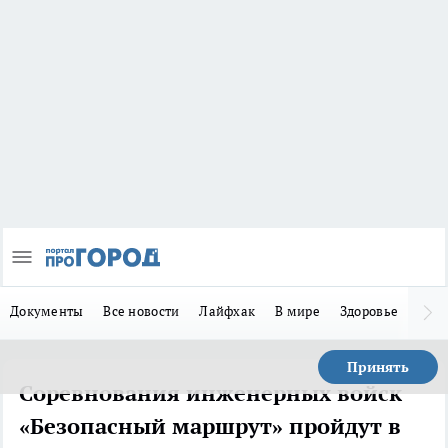
Документы
Все новости
Лайфхак
В мире
Здоровье
Зака
Принять
Соревнования инженерных войск
«Безопасный маршрут» пройдут в