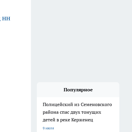
д НН
Популярное
Полицейский из Семеновского
района спас двух тонущих
детей в реке Керженец
9 июля