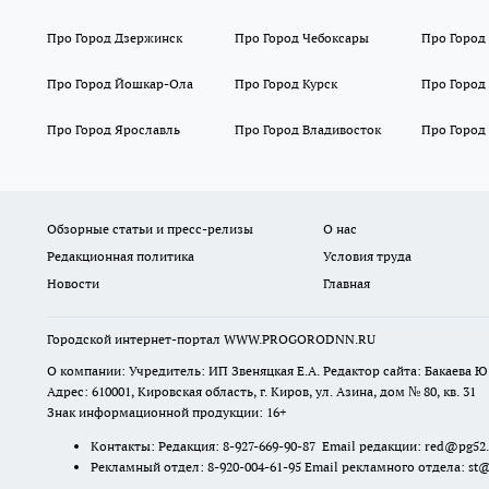
Про Город Дзержинск
Про Город Чебоксары
Про Город
Про Город Йошкар-Ола
Про Город Курск
Про Город
Про Город Ярославль
Про Город Владивосток
Про Город
Обзорные статьи и пресс-релизы
О нас
Редакционная политика
Условия труда
Новости
Главная
Городской интернет-портал WWW.PROGORODNN.RU
О компании: Учредитель: ИП Звеняцкая Е.А. Редактор сайта: Бакаева Ю.
Адрес: 610001, Кировская область, г. Киров, ул. Азина, дом № 80, кв. 31
Знак информационной продукции: 16+
Контакты: Редакция: 8-927-669-90-87 Email редакции: red@pg52
Рекламный отдел: 8-920-004-61-95 Email рекламного отдела: st