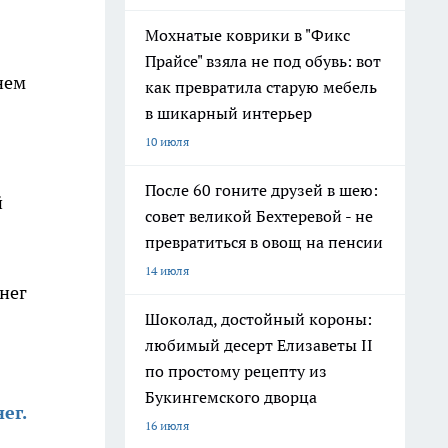
Мохнатые коврики в "Фикс
Прайсе" взяла не под обувь: вот
нем
как превратила старую мебель
в шикарный интерьер
10 июля
После 60 гоните друзей в шею:
й
совет великой Бехтеревой - не
превратиться в овощ на пенсии
14 июля
нег
Шоколад, достойный короны:
любимый десерт Елизаветы II
по простому рецепту из
Букингемского дворца
ег.
16 июля