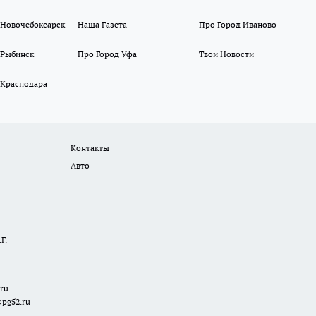
 Новочебоксарск
Наша Газета
Про Город Иваново
 Рыбинск
Про Город Уфа
Твои Новости
 Краснодара
Контакты
Авто
Г.
.ru
@pg52.ru