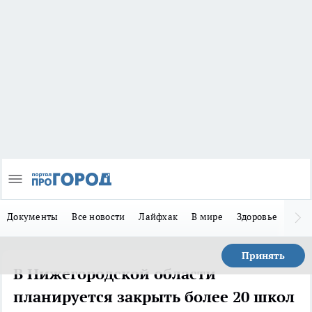
Документы
Все новости
Лайфхак
В мире
Здоровье
Зака
Принять
В Нижегородской области
планируется закрыть более 20 школ