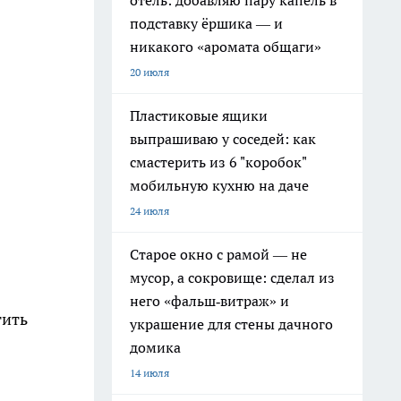
отель: добавляю пару капель в
подставку ёршика — и
никакого «аромата общаги»
20 июля
Пластиковые ящики
выпрашиваю у соседей: как
смастерить из 6 "коробок"
мобильную кухню на даче
24 июля
Старое окно с рамой — не
мусор, а сокровище: сделал из
него «фальш‑витраж» и
тить
украшение для стены дачного
домика
14 июля