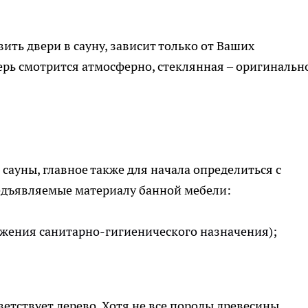
ить двери в сауну, зависит только от Ваших
ерь смотрится атмосферно, стеклянная – оригинальн
сауны, главное также для начала определиться с
едъявляемые материалу банной мебели:
ужения санитарно-гигиенического назначения);
етствует дерево. Хотя не все породы древесины