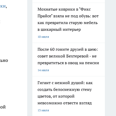
лки
,
Мохнатые коврики в "Фикс
Прайсе" взяла не под обувь: вот
ы
как превратила старую мебель
в шикарный интерьер
10 июля
После 60 гоните друзей в шею:
совет великой Бехтеревой - не
льно
превратиться в овощ на пенсии
14 июля
Гигант с нежной душой: как
создать белоснежную стену
цветов, от которой
невозможно отвести взгляд
кой
13 июля