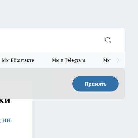
Мы ВКонтакте
Мы в Telegram
Мы в MAX
Принять
ки
д НН