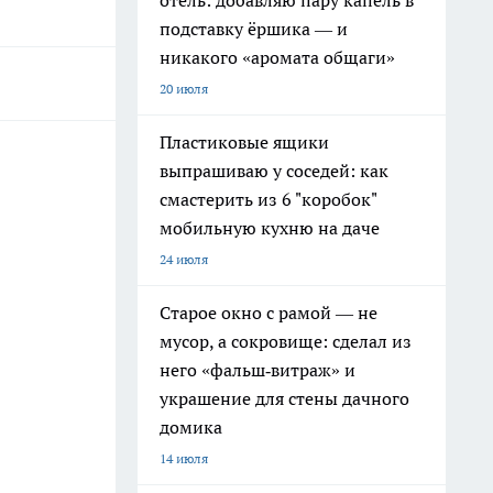
отель: добавляю пару капель в
подставку ёршика — и
никакого «аромата общаги»
20 июля
Пластиковые ящики
выпрашиваю у соседей: как
смастерить из 6 "коробок"
мобильную кухню на даче
24 июля
Старое окно с рамой — не
мусор, а сокровище: сделал из
него «фальш‑витраж» и
украшение для стены дачного
домика
14 июля