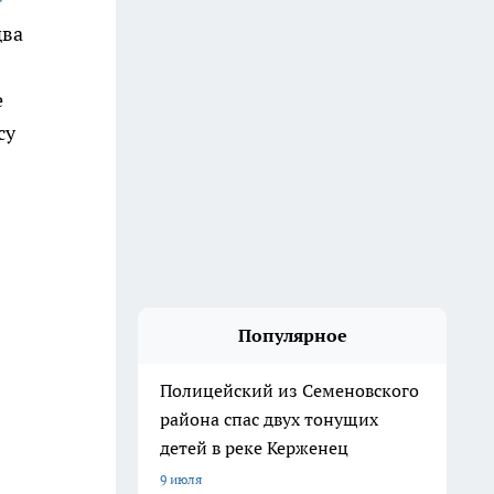
два
е
су
Популярное
Полицейский из Семеновского
района спас двух тонущих
детей в реке Керженец
9 июля