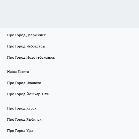
Про Город Дзержинск
Про Город Чебоксары
Про Город Новочебоксарск
Наша Газета
Про Город Иваново
Про Город Йошкар-Ола
Про Город Курск
Про Город Рыбинск
Про Город Уфа