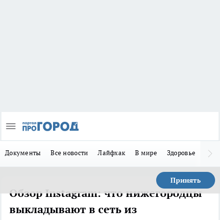
Документы
Все новости
Лайфхак
В мире
Здоровье
Зака
Принять
Обзор Instagram: что нижегородцы
выкладывают в сеть из