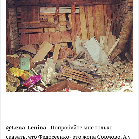
@Lena_Lenina
- Попробуйте мне только
сказать, что Федосеенко- это жопа Сормово. А у