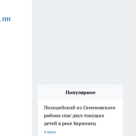
д НН
Популярное
Полицейский из Семеновского
района спас двух тонущих
детей в реке Керженец
9 июля