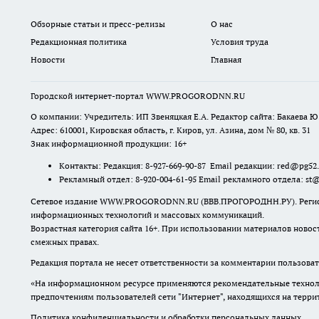
Обзорные статьи и пресс-релизы
О нас
Редакционная политика
Условия труда
Новости
Главная
Городской интернет-портал WWW.PROGORODNN.RU
О компании: Учредитель: ИП Звеняцкая Е.А. Редактор сайта: Бакаева Ю.
Адрес: 610001, Кировская область, г. Киров, ул. Азина, дом № 80, кв. 31
Знак информационной продукции: 16+
Контакты: Редакция: 8-927-669-90-87 Email редакции: red@pg52
Рекламный отдел: 8-920-004-61-95 Email рекламного отдела: st
Сетевое издание WWW.PROGORODNN.RU (ВВВ.ПРОГОРОДНН.РУ). Регистраци
информационных технологий и массовых коммуникаций.
Возрастная категория сайта 16+. При использовании материалов новос
смежных правах.
Редакция портала не несет ответственности за комментарии пользоват
«На информационном ресурсе применяются рекомендательные техноло
предпочтениям пользователей сети "Интернет", находящихся на терр
Политика конфиденциальности и обработки персональных данных