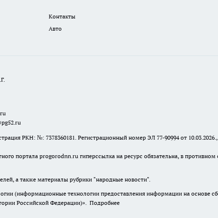
Контакты
Авто
Г.
.ru
@pg52.ru
я РКН: №: 7378360181. Регистрационный номер ЭЛ 77-90994 от 10.03.2026., 
тного портала progorodnn.ru гиперссылка на ресурс обязательна
,
в противном 
елей, а также материалы рубрики "народные новости".
гии (информационные технологии предоставления информации на основе сбор
итории Российской Федерации)».
Подробнее