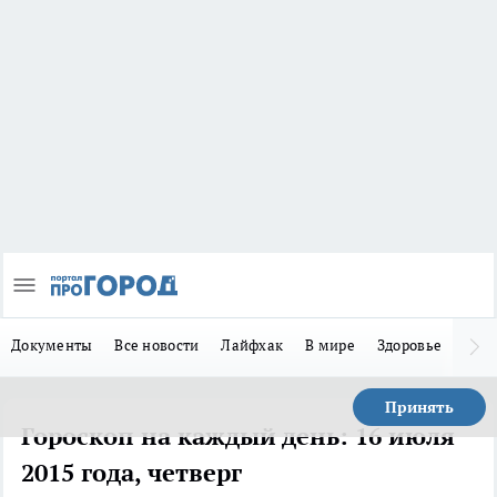
Документы
Все новости
Лайфхак
В мире
Здоровье
Зака
Принять
Гороскоп на каждый день: 16 июля
2015 года, четверг