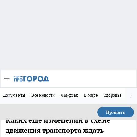
Документы
Все новости
Лайфхак
В мире
Здоровье
Зака
Принять
Каких еще изменений в схеме
движения транспорта ждать