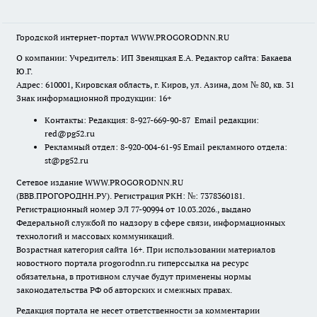
Городской интернет-портал WWW.PROGORODNN.RU
О компании: Учредитель: ИП Звеняцкая Е.А. Редактор сайта: Бакаева
Ю.Г.
Адрес: 610001, Кировская область, г. Киров, ул. Азина, дом № 80, кв. 31
Знак информационной продукции: 16+
Контакты: Редакция: 8-927-669-90-87 Email редакции:
red@pg52.ru
Рекламный отдел: 8-920-004-61-95 Email рекламного отдела:
st@pg52.ru
Сетевое издание WWW.PROGORODNN.RU
(ВВВ.ПРОГОРОДНН.РУ). Регистрация РКН: №: 7378360181.
Регистрационный номер ЭЛ 77-90994 от 10.03.2026., выдано
Федеральной службой по надзору в сфере связи, информационных
технологий и массовых коммуникаций.
Возрастная категория сайта 16+. При использовании материалов
новостного портала progorodnn.ru гиперссылка на ресурс
обязательна
,
в противном случае будут применены нормы
законодательства РФ об авторских и смежных правах.
Редакция портала не несет ответственности за комментарии