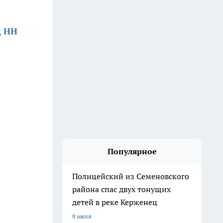
д НН
Популярное
Полицейский из Семеновского
района спас двух тонущих
детей в реке Керженец
9 июля