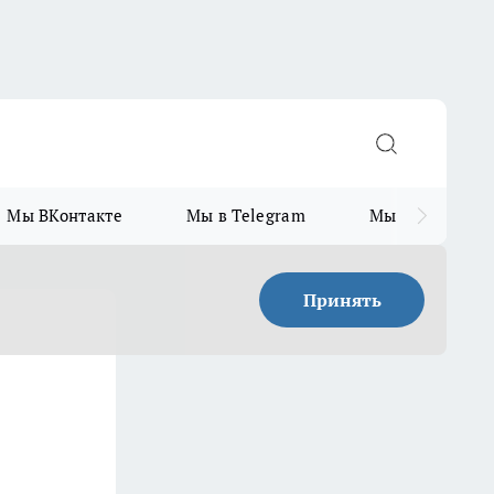
Мы ВКонтакте
Мы в Telegram
Мы в MAX
Принять