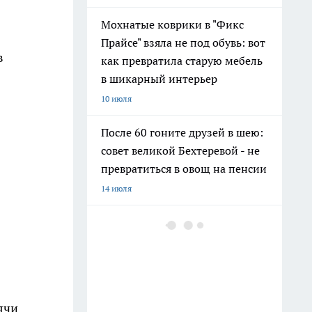
Мохнатые коврики в "Фикс
Прайсе" взяла не под обувь: вот
в
как превратила старую мебель
в шикарный интерьер
10 июля
После 60 гоните друзей в шею:
совет великой Бехтеревой - не
превратиться в овощ на пенсии
14 июля
Гигант с нежной душой: как
создать белоснежную стену
цветов, от которой
невозможно отвести взгляд
13 июля
ячи