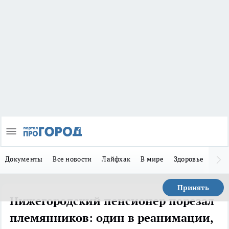
Документы
Все новости
Лайфхак
В мире
Здоровье
Зака
Принять
Нижегородский пенсионер порезал
племянников: один в реанимации,