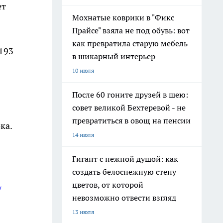
ет
Мохнатые коврики в "Фикс
Прайсе" взяла не под обувь: вот
как превратила старую мебель
193
в шикарный интерьер
10 июля
После 60 гоните друзей в шею:
совет великой Бехтеревой - не
превратиться в овощ на пенсии
ка.
14 июля
Гигант с нежной душой: как
создать белоснежную стену
цветов, от которой
у
невозможно отвести взгляд
13 июля
!