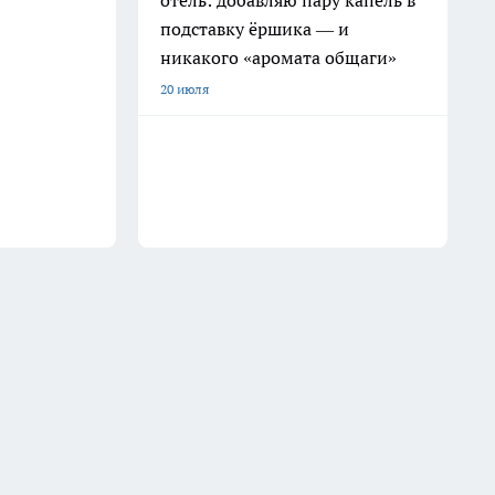
отель: добавляю пару капель в
подставку ёршика — и
никакого «аромата общаги»
20 июля