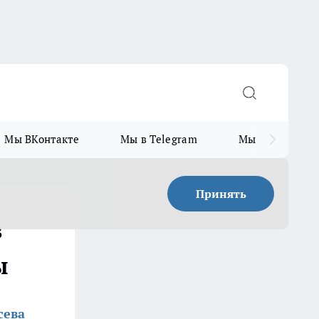
Мы ВКонтакте
Мы в Telegram
Мы в MAX
Принять
в
ы
сева