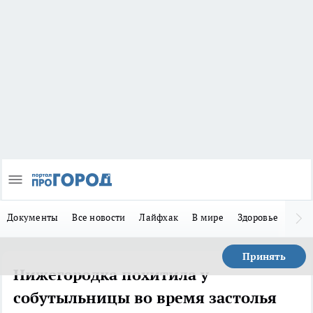
Документы
Все новости
Лайфхак
В мире
Здоровье
Зака
Принять
Нижегородка похитила у
собутыльницы во время застолья