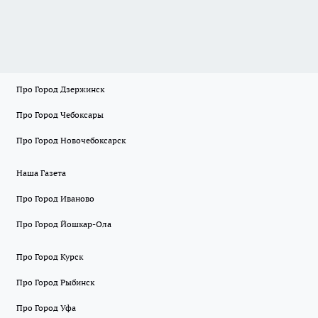
Про Город Дзержинск
Про Город Чебоксары
Про Город Новочебоксарск
Наша Газета
Про Город Иваново
Про Город Йошкар-Ола
Про Город Курск
Про Город Рыбинск
Про Город Уфа